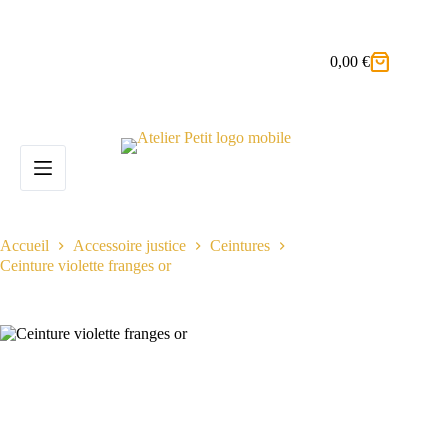
Passer
au
contenu
0,00
€
Panier
d’achat
Accueil
Accessoire justice
Ceintures
Ceinture violette franges or