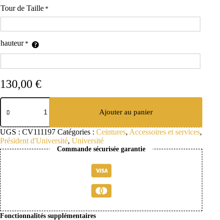
Tour de Taille
*
hauteur
*
130,00
€
quantité
de
Ajouter au panier
Ceinture
violette
UGS :
CV111197
Catégories :
Ceintures
,
Accessoires et services
,
franges
Président d'Université
,
Université
or
Commande sécurisée garantie
Fonctionnalités supplémentaires