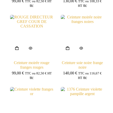
99,00
€
130,00
€
TTC ou
82,50
€
HT
TTC ou
108,33
€
ttc
ttc
HT
Ceinture moirée rouge
Ceinture soie noire frange
franges rouges
noire
99,00
€
140,00
€
TTC ou
82,50
€
HT
TTC ou
116,67
€
ttc
ttc
HT