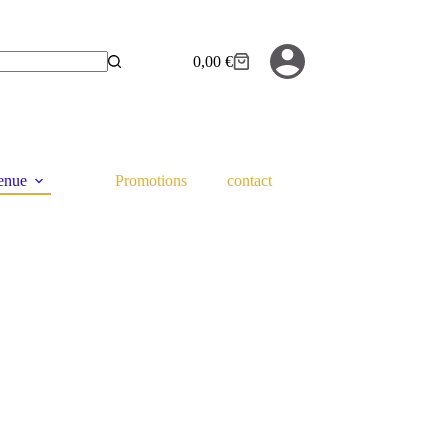
0,00
€
Panier
d’achat
tenue
Promotions
contact