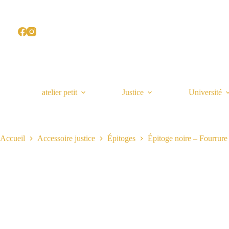
Passer
au
contenu
atelier petit
Justice
Université
Accueil
Accessoire justice
Épitoges
Épitoge noire – Fourrure