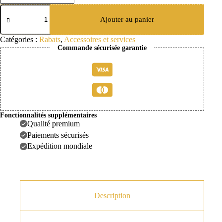
quantité
de
Ajouter au panier
Rabat
à
Catégories :
Rabats
,
Accessoires et services
pois
Commande sécurisée garantie
10
-
Polyester
Fonctionnalités supplémentaires
Qualité premium
Paiements sécurisés
Expédition mondiale
Description