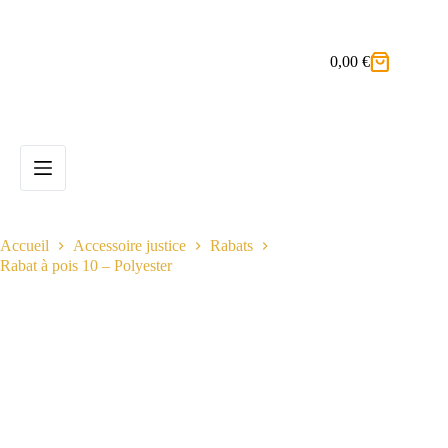
Passer
au
contenu
0,00
€
Panier
d’achat
Accueil
Accessoire justice
Rabats
Rabat à pois 10 – Polyester