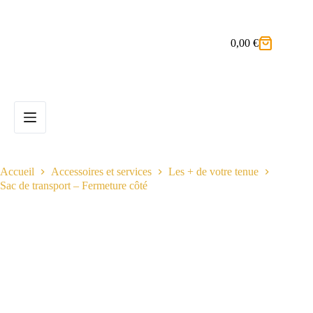
Passer
au
contenu
0,00
€
Panier
d’achat
Accueil
Accessoires et services
Les + de votre tenue
Sac de transport – Fermeture côté