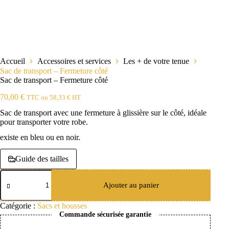
Accueil
Accessoires et services
Les + de votre tenue
Sac de transport – Fermeture côté
Sac de transport – Fermeture côté
70,00
€
TTC ou
58,33
€
HT
Sac de transport avec une fermeture à glissière sur le côté, idéale
pour transporter votre robe.
existe en bleu ou en noir.
Guide des tailles
quantité
de
Ajouter au panier
Sac
de
Catégorie :
Sacs et housses
transport
Commande sécurisée garantie
-
Fermeture