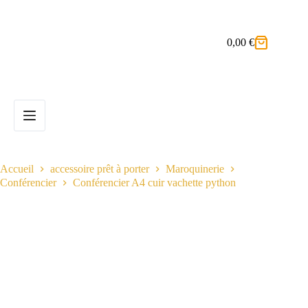
Passer
au
contenu
0,00
€
Panier
d’achat
Accueil
accessoire prêt à porter
Maroquinerie
Conférencier
Conférencier A4 cuir vachette python