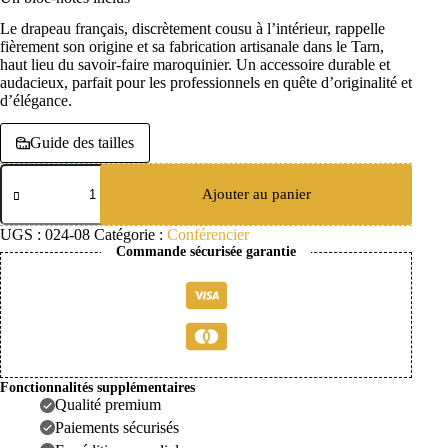
Le drapeau français, discrètement cousu à l’intérieur, rappelle
fièrement son origine et sa fabrication artisanale dans le Tarn,
haut lieu du savoir-faire maroquinier. Un accessoire durable et
audacieux, parfait pour les professionnels en quête d’originalité et
d’élégance.
Guide des tailles
quantité
de
Ajouter au panier
Conférencier
A4
UGS :
024-08
Catégorie :
Conférencier
cuir
Commande sécurisée garantie
vachette
python
Fonctionnalités supplémentaires
Qualité premium
Paiements sécurisés