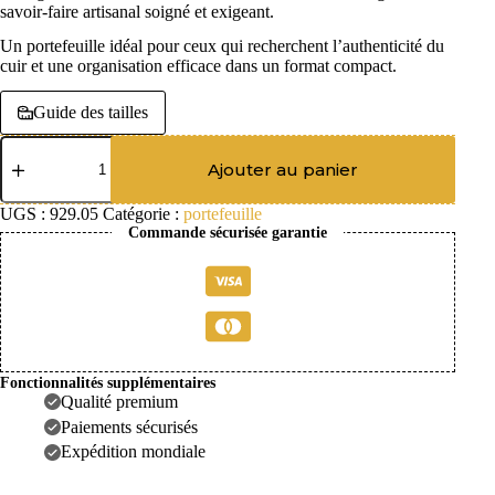
savoir-faire artisanal soigné et exigeant.
Un portefeuille idéal pour ceux qui recherchent l’authenticité du
cuir et une organisation efficace dans un format compact.
Guide des tailles
quantité
de
Ajouter au panier
Portefeuille
junior
UGS :
929.05
Catégorie :
portefeuille
cuir
Commande sécurisée garantie
vachette
authentique
RFID
Fonctionnalités supplémentaires
Qualité premium
Paiements sécurisés
Expédition mondiale