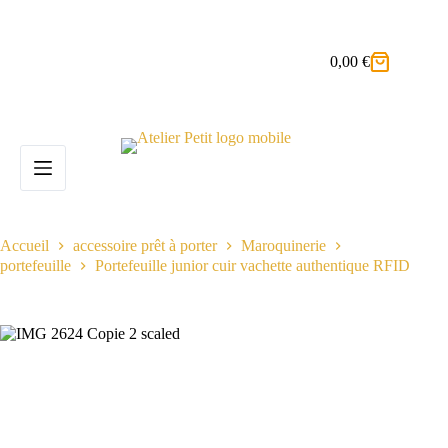
Passer
au
contenu
0,00
€
Panier
d’achat
Accueil
accessoire prêt à porter
Maroquinerie
portefeuille
Portefeuille junior cuir vachette authentique RFID