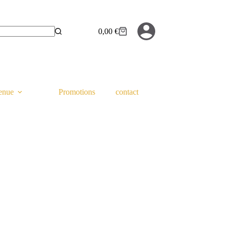
0,00
€
Panier
d’achat
tenue
Promotions
contact