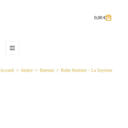
Passer
au
contenu
0,00
€
Panier
d’achat
Accueil
Justice
Barreau
Robe Huissier – La Soyeuse