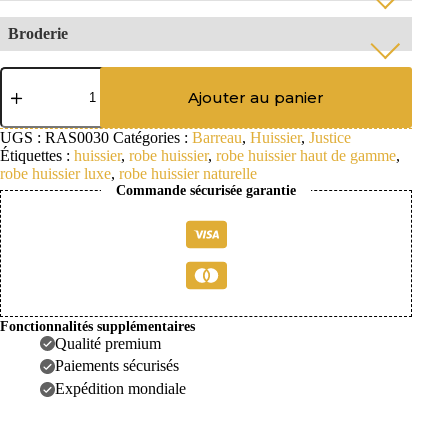
Broderie
Votre Broderie sur mesure
*
quantité
de
Ajouter au panier
Sans Doublure
Robe
Huissier
Sans Liseré
UGS :
RAS0030
Catégories :
Barreau
,
Huissier
,
Justice
-
Étiquettes :
huissier
,
robe huissier
,
robe huissier haut de gamme
,
La
Classique
Min: 2 caractères
robe huissier luxe
,
robe huissier naturelle
Soyeuse
Sans options
Commande sécurisée garantie
Typographie
*
Satin de Soie
Option de Doublure Classique
Liseré Simple
+
46,00 €
Fonctionnalités supplémentaires
Qualité premium
Demi - Doublure Devant
+
Paiements sécurisés
Boutons recouverts
+
38,00 €
60,00 €
Expédition mondiale
Block