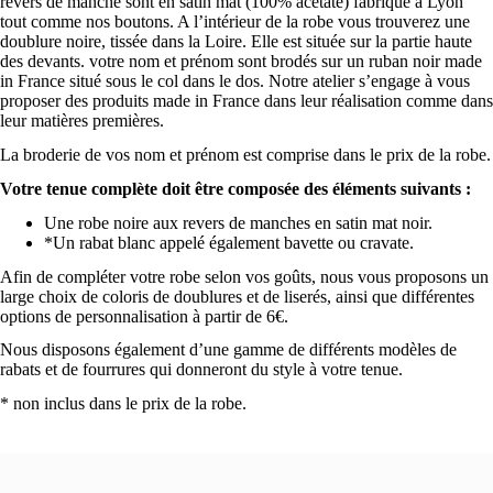
revers de manche sont en satin mat (100% acétate) fabriqué à Lyon
tout comme nos boutons. A l’intérieur de la robe vous trouverez une
Demi - Doublure Devant et
doublure noire, tissée dans la Loire. Elle est située sur la partie haute
Dos
+
150,00 €
des devants. votre nom et prénom sont brodés sur un ruban noir made
Sans traine
+
6,00 €
in France situé sous le col dans le dos. Notre atelier s’engage à vous
proposer des produits made in France dans leur réalisation comme dans
leur matières premières.
464 Blanc
La broderie de vos nom et prénom est comprise dans le prix de la robe.
Votre tenue complète doit être composée des éléments suivants :
Une robe noire aux revers de manches en satin mat noir.
*Un rabat blanc appelé également bavette ou cravate.
Doublure Entière
+
400,00 €
Sac intégré
+
75,00 €
Afin de compléter votre robe selon vos goûts, nous vous proposons un
large choix de coloris de doublures et de liserés, ainsi que différentes
options de personnalisation à partir de 6€.
Coloris Doublure Classique
067 Canari
Nous disposons également d’une gamme de différents modèles de
rabats et de fourrures qui donneront du style à votre tenue.
* non inclus dans le prix de la robe.
Selectionner votre coloris
Remonte manches
+
12,00 €