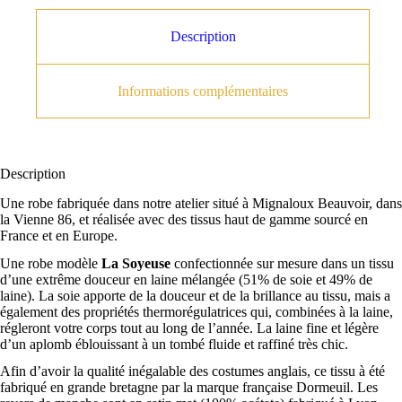
Demi - Doublure Devant et
Dos
+
65,00 €
Description
Liseré Tressé
+
46,00 €
Informations complémentaires
Boutons aimantés
+
50,00 €
Coloris Liseré
Lucida
Les Jaunes et Or
Les Ecrus
Description
Les Verts
Doublure Entière
+
Une robe fabriquée dans notre atelier situé à Mignaloux Beauvoir, dans
250,00 €
la Vienne 86, et réalisée avec des tissus haut de gamme sourcé en
Les Rouges
France et en Europe.
Les oranges
Une robe modèle
La Soyeuse
confectionnée sur mesure dans un tissu
Option de Doublure Soie
d’une extrême douceur en laine mélangée (51% de soie et 49% de
Revers de manches en soie noire
+
50,00 €
Les Bleus
laine). La soie apporte de la douceur et de la brillance au tissu, mais a
Harlow
également des propriétés thermorégulatrices qui, combinées à la laine,
Les Violets
régleront votre corps tout au long de l’année. La laine fine et légère
Demi - Doublure Devant
+
couleurs
d’un aplomb éblouissant à un tombé fluide et raffiné très chic.
100,00 €
*
Afin d’avoir la qualité inégalable des costumes anglais, ce tissu à été
fabriqué en grande bretagne par la marque française Dormeuil. Les