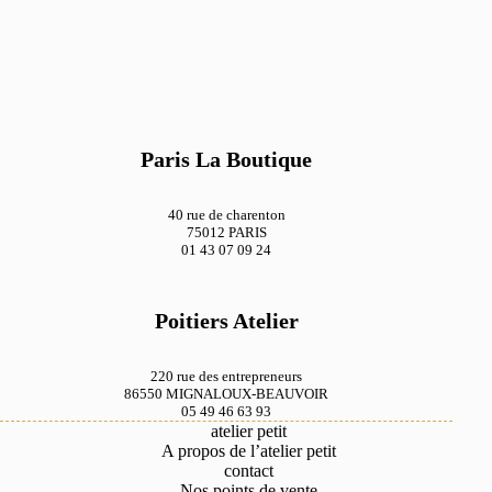
Les Jaunes
Champagne 726
187 Lemon
Les Verts
Paris La Boutique
Bosquet 364
40 rue de charenton
Les Rouges
75012 PARIS
01 43 07 09 24
368 Gerbier
Mistral 982
Poitiers Atelier
Les oranges
220 rue des entrepreneurs
Beige 766
86550 MIGNALOUX-BEAUVOIR
05 49 46 63 93
atelier petit
A propos de l’atelier petit
Les Turquoises
contact
364 Antilope
Nos points de vente