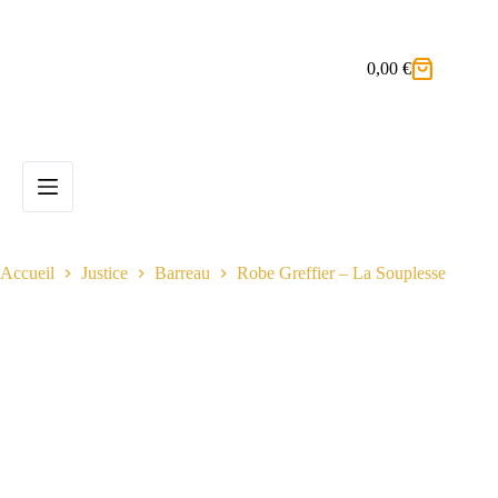
Passer
au
contenu
0,00
€
Panier
d’achat
Accueil
Justice
Barreau
Robe Greffier – La Souplesse