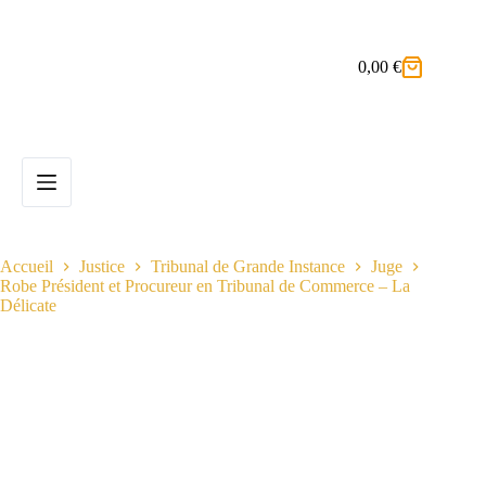
Passer
au
contenu
0,00
€
Panier
d’achat
Accueil
Justice
Tribunal de Grande Instance
Juge
Robe Président et Procureur en Tribunal de Commerce – La
Délicate