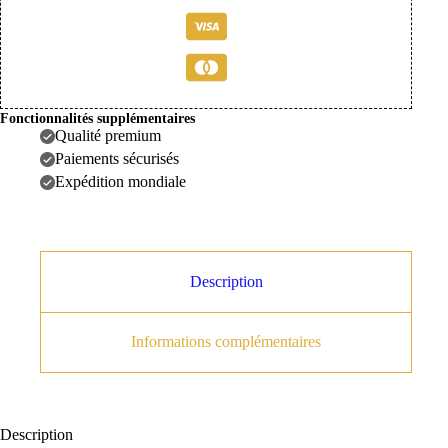
Tribunal
de
Sans Rabat
Commerce
-
La
Les Rabats N°2
Délicate
*
Block
Fonctionnalités supplémentaires
Qualité premium
Sans Rabat
Paiements sécurisés
Expédition mondiale
Les Sacs et Housse
Sans Sac ni Housse
Description
Lucida
Informations complémentaires
Description