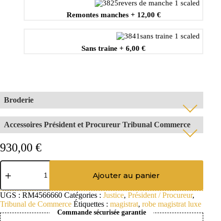
Remontes manches
+
12,00 €
Sans traine
+
6,00 €
Broderie
Votre Broderie sur mesure
*
Accessoires Président et Procureur Tribunal Commerce
La Toque
930,00
€
quantité
Sans Toque
Min: 2 caractères
de
Ajouter au panier
Robe
Typographie
*
Président
La Ceinture
UGS :
RM4566660
Catégories :
Justice
,
Président / Procureur
,
et
Tribunal de Commerce
Étiquettes :
magistrat
,
robe magistrat luxe
Procureur
Les Rabats N°1
*
Commande sécurisée garantie
en