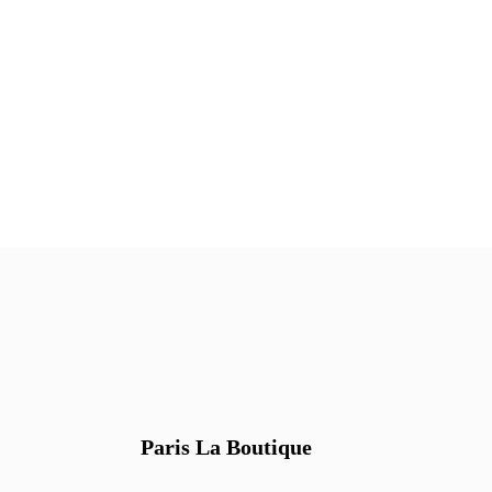
158 Nèfle
056 Chevreuil
Paris La Boutique