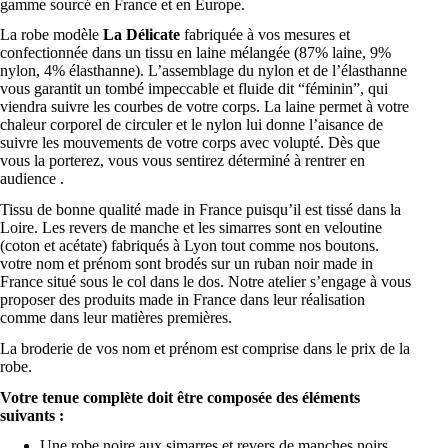
gamme sourcé en France et en Europe.
La robe modèle
La Délicate
fabriquée à vos mesures et
confectionnée dans un tissu en laine mélangée (87% laine, 9%
nylon, 4% élasthanne). L’assemblage du nylon et de l’élasthanne
vous garantit un tombé impeccable et fluide dit “féminin”, qui
viendra suivre les courbes de votre corps. La laine permet à votre
chaleur corporel de circuler et le nylon lui donne l’aisance de
suivre les mouvements de votre corps avec volupté. Dès que
vous la porterez, vous vous sentirez déterminé à rentrer en
audience .
Tissu de bonne qualité made in France puisqu’il est tissé dans la
Loire. Les revers de manche et les simarres sont en veloutine
(coton et acétate) fabriqués à Lyon tout comme nos boutons.
votre nom et prénom sont brodés sur un ruban noir made in
France situé sous le col dans le dos. Notre atelier s’engage à vous
proposer des produits made in France dans leur réalisation
comme dans leur matières premières.
La broderie de vos nom et prénom est comprise dans le prix de la
robe.
Votre tenue complète doit être composée des éléments
suivants :
Une robe noire aux simarres et revers de manches noirs.