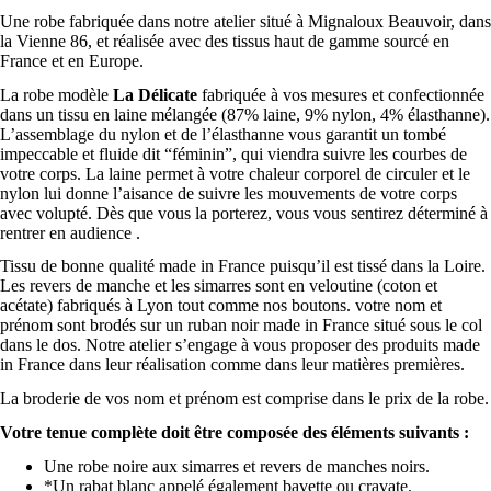
Une robe fabriquée dans notre atelier situé à Mignaloux Beauvoir, dans
la Vienne 86, et réalisée avec des tissus haut de gamme sourcé en
Harlow
France et en Europe.
La robe modèle
La Délicate
fabriquée à vos mesures et confectionnée
couleurs
dans un tissu en laine mélangée (87% laine, 9% nylon, 4% élasthanne).
*
L’assemblage du nylon et de l’élasthanne vous garantit un tombé
impeccable et fluide dit “féminin”, qui viendra suivre les courbes de
votre corps. La laine permet à votre chaleur corporel de circuler et le
nylon lui donne l’aisance de suivre les mouvements de votre corps
avec volupté. Dès que vous la porterez, vous vous sentirez déterminé à
rentrer en audience .
Tissu de bonne qualité made in France puisqu’il est tissé dans la Loire.
Les revers de manche et les simarres sont en veloutine (coton et
acétate) fabriqués à Lyon tout comme nos boutons. votre nom et
464 Blanc
prénom sont brodés sur un ruban noir made in France situé sous le col
dans le dos. Notre atelier s’engage à vous proposer des produits made
in France dans leur réalisation comme dans leur matières premières.
La broderie de vos nom et prénom est comprise dans le prix de la robe.
Votre tenue complète doit être composée des éléments suivants :
Une robe noire aux simarres et revers de manches noirs.
*Un rabat blanc appelé également bavette ou cravate.