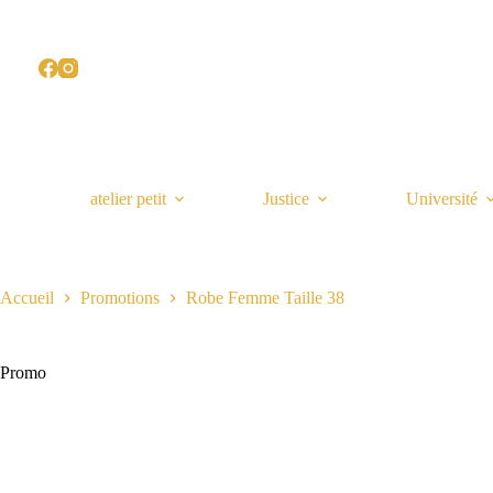
Passer
au
contenu
atelier petit
Justice
Université
Accueil
Promotions
Robe Femme Taille 38
Promo