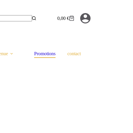
0,00
€
Panier
d’achat
tenue
Promotions
contact