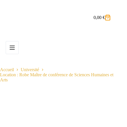
Passer
au
contenu
0,00
€
Panier
d’achat
Accueil
Université
Location : Robe Maître de conférence de Sciences Humaines et
Arts