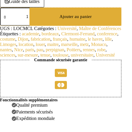
Guide des tailles
quantité
de
Ajouter au panier
Location
:
UGS :
LOCMCL
Catégories :
Université
,
Maître de Conférences
Robe
Étiquettes :
academie
,
bordeaux
,
Clermont-Ferrand
,
conference
,
Maître
costume
,
Dijon
,
fabrication
,
français
,
humaine
,
le havre
,
lille
,
de
Limoges
,
location
,
louer
,
maitre
,
marseille
,
metz
,
Monaco
,
conférence
nantes
,
Nice
,
paris
,
pau
,
perpignan
,
Poitiers
,
rennes
,
robe
,
de
Sciences
sciences
,
sur-mesure
,
tenue
,
toulouse
,
universitaire
,
Université
Humaines
Commande sécurisée garantie
et
Arts
Fonctionnalités supplémentaires
Qualité premium
Paiements sécurisés
Expédition mondiale