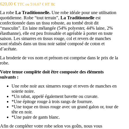
620,00
€
ttc
TTC ou
516,67
€
HT
La robe
La Traditionnelle.
Une robe idéale pour une utilisation
quotidienne. Robe “tout terrain”,
La Traditionnelle
est
confectionnée dans un tissu robuste, au tombé droit dit
“masculin”. En laine mélangée (54% polyester, 44% laine, 2%
élasthanne), elle est peu froissable et agréable à porter en toute
saison.
Les simarres en tissus rouge, col et revers de manches
sont réalisés dans un tissu noir satiné composé de coton et
d’acétate.
La broderie de vos nom et prénom est comprise dans le prix de la
robe.
Votre tenue complète doit être composée des éléments
suivants :
Une robe noir aux simarres rouge et revers de manches en
soierie noire.
*Un rabat, appelé également bavette ou cravate.
*Une épitoge rouge à trois rangs de fourrure.
*Une toque en tissus rouge avec un grand galon or, tour de
tête en noir.
*Une paire de gants blanc.
Afin de compléter votre robe selon vos goûts, nous vous