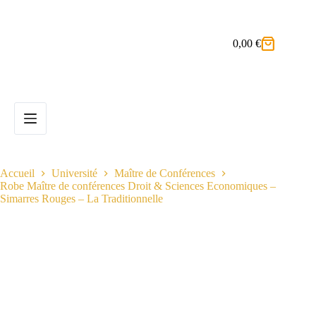
Passer
au
contenu
0,00
€
Panier
d’achat
Accueil
Université
Maître de Conférences
Robe Maître de conférences Droit & Sciences Economiques –
Simarres Rouges – La Traditionnelle