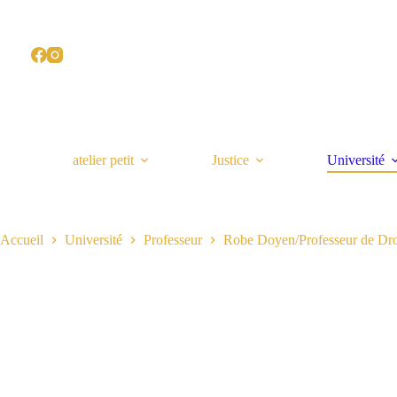
Passer
au
contenu
atelier petit
Justice
Université
Accueil
Université
Professeur
Robe Doyen/Professeur de Droi