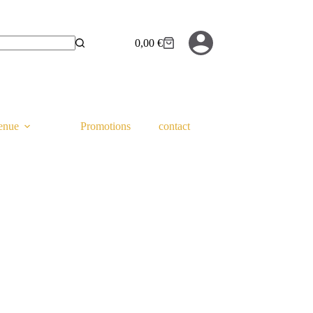
0,00
€
Panier
d’achat
tenue
Promotions
contact