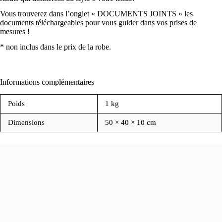
067 Canari
Vous trouverez dans l’onglet « DOCUMENTS JOINTS » les
documents téléchargeables pour vous guider dans vos prises de
mesures !
* non inclus dans le prix de la robe.
Informations complémentaires
Poids
1 kg
187 Lemon
Dimensions
50 × 40 × 10 cm
368 Gerbier