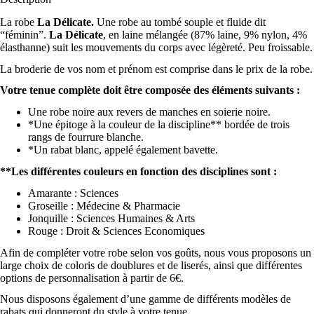
La robe
La Délicate.
Une robe au tombé souple et fluide dit
Harlow
“féminin”.
La Délicate
, en laine mélangée (87% laine, 9% nylon, 4%
élasthanne) suit les mouvements du corps avec légèreté. Peu froissable.
couleurs
*
La broderie de vos nom et prénom est comprise dans le prix de la robe.
Votre tenue complète doit être composée des éléments suivants :
Une robe noire aux revers de manches en soierie noire.
*Une épitoge à la couleur de la discipline** bordée de trois
rangs de fourrure blanche.
*Un rabat blanc, appelé également bavette.
**Les différentes couleurs en fonction des disciplines sont :
Amarante : Sciences
464 Blanc
Groseille : Médecine & Pharmacie
Jonquille : Sciences Humaines & Arts
Rouge : Droit & Sciences Economiques
Afin de compléter votre robe selon vos goûts, nous vous proposons un
large choix de coloris de doublures et de liserés, ainsi que différentes
options de personnalisation à partir de 6€.
Nous disposons également d’une gamme de différents modèles de
rabats qui donneront du style à votre tenue.