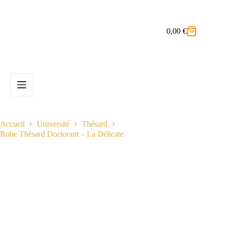
Passer
au
contenu
0,00
€
Panier
d’achat
Accueil
Université
Thésard
Robe Thésard Doctorant – La Délicate