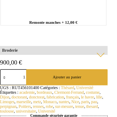
Remonte manches
+
12,00 €
Broderie
Votre Broderie sur mesure
*
900,00
€
quantité
de
Ajouter au panier
Robe
Thésard
Min: 2 caractères
UGS :
RUT456101400
Catégories :
Thésard
,
Université
Doctorant
Étiquettes :
academie
,
bordeaux
,
Clermont-Ferrand
,
costume
,
-
Typographie
Dijon
,
doctorant
,
donctorat
,
fabrication
,
français
,
le havre
,
lille
,
*
La
Limoges
,
marseille
,
metz
,
Monaco
,
nantes
,
Nice
,
paris
,
pau
,
Délicate
perpignan
,
Poitiers
,
rennes
,
robe
,
sur-mesure
,
tenue
,
thesard
,
toulouse
,
universitaire
,
Université
Commande sécurisée garantie