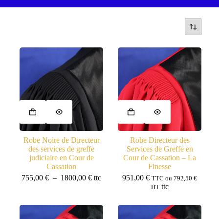
Ce
produit
a
plusieurs
variations.
Robe Noire de Directeur
Robe Directeur des
Les
des services de greffe
Services de Greffe en
options
judiciaire en Cour de
Cour de Cassation – La
peuvent
Cassation
Finesse
être
Plage
755,00
€
–
1800,00
€
ttc
951,00
€
TTC ou
792,50
€
choisies
de
ttc
HT
sur
prix :
la
755,00 €
page
à
du