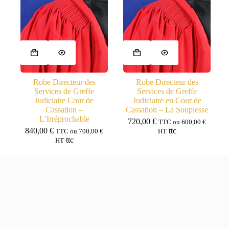
1800,00 €
produit
Robe Directeur des
Robe Directeur des
Services de Greffe
Services de Greffe
Judiciaire Cour de
Judiciaire en Cour de
Cassation –
Cassation – La Souplesse
L’Irréprochable
720,00
€
TTC ou
600,00
€
840,00
€
ttc
TTC ou
700,00
€
HT
ttc
HT