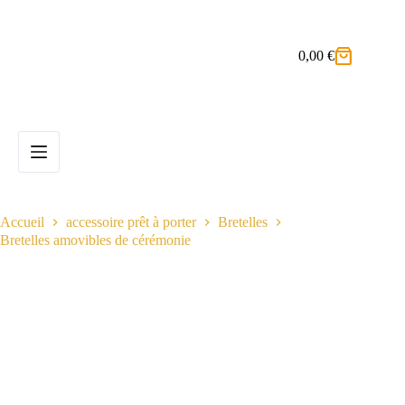
Passer
au
contenu
0,00
€
Panier
d’achat
Accueil
accessoire prêt à porter
Bretelles
Bretelles amovibles de cérémonie