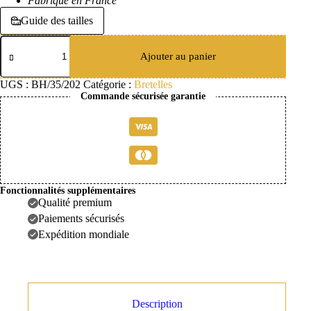
Fabriqué en France
Guide des tailles
quantité
de
Ajouter au panier
Bretelles
amovibles
UGS :
BH/35/202
Catégorie :
Bretelles
de
Commande sécurisée garantie
cérémonie
Fonctionnalités supplémentaires
Qualité premium
Paiements sécurisés
Expédition mondiale
Description