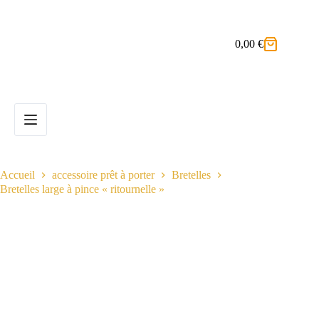
Passer
au
contenu
0,00
€
Panier
d’achat
Accueil
accessoire prêt à porter
Bretelles
Bretelles large à pince « ritournelle »