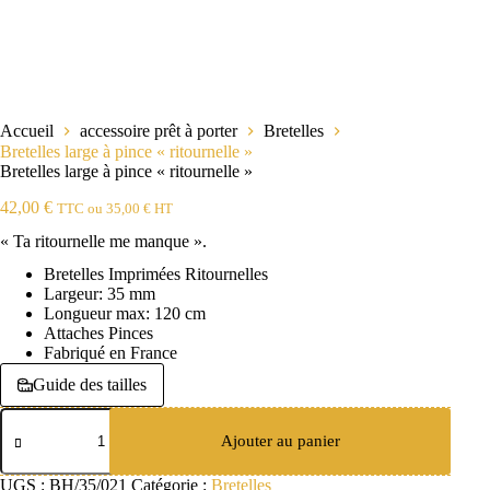
Accueil
accessoire prêt à porter
Bretelles
Bretelles large à pince « ritournelle »
Bretelles large à pince « ritournelle »
42,00
€
TTC ou
35,00
€
HT
« Ta ritournelle me manque ».
Bretelles Imprimées Ritournelles
Largeur: 35 mm
Longueur max: 120 cm
Attaches Pinces
Fabriqué en France
Guide des tailles
quantité
de
Ajouter au panier
Bretelles
large
UGS :
BH/35/021
Catégorie :
Bretelles