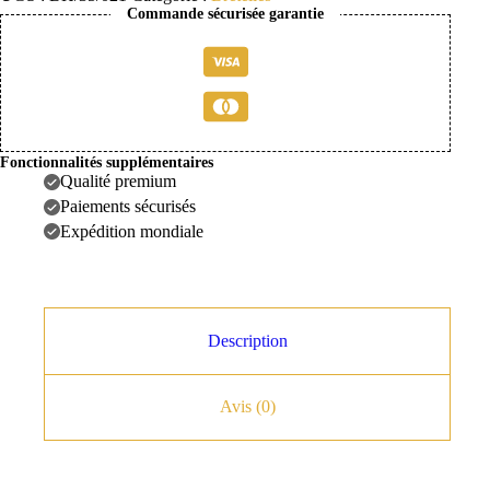
à
Commande sécurisée garantie
pince
"ritournelle"
Fonctionnalités supplémentaires
Qualité premium
Paiements sécurisés
Expédition mondiale
Description
Avis (0)